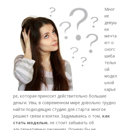
Мног
ие
девуш
ки
мечта
ют о
сногс
шиба
тельн
ой
модел
ьной
карье
ре, которая приносит действительно большие
деньги. Увы, в современном мире довольно трудно
найти подходящую студию для старта: многое
решают связи и взятки. Задумываясь о том,
как
стать моделью
, не стоит забывать об
альтернативных решениях. Почему бы не